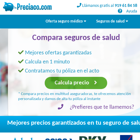
Llámanos gratis al
919 61 84 58
Llámanos gratis al
919 61 84 58
Ayuda
Ayuda
Oferta seguro médico
Seguros de salud
Compara seguros de salud
Mejores ofertas garantizadas
Calcula en 1 minuto
Contratamos tu póliza en el acto
Calcula precio
* Compara precios en multitud aseguradoras, te ofrecemos atención
personalizada y damos de alta tu póliza al instante
¿Prefieres que te llamemos?
Mejores precios garantizados en tu seguro de sal