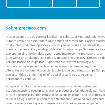
Sobre preciaco.com
Preciaco.com trata de obtener las distintas coberturas y garantías del mayo
número posible de aseguradoras que actúan en el mercado, clasifica y orde
los distintos productos, opciones y precios y se las ofrece al usuario de la
manera más resumida y nítida posible. Las distintas compañías aseguradora
que operan el ramo de salud, tienen actualmente por norma general una
gran gama de productos, con cada vez mas opciones de aseguramiento y d
personalización de las pólizas. Es por esto que nuestra tecnología de
comparador de seguros, clasifica de una manera ordenada, según las
diferentes prestaciones disponibles las ofertas de las distintas compañías, p
que la cantidad de información ofrecida al usuario no acabe por ser
abrumadora y confusa.
Aunque el resultado de las comparativas es muy fiable, es posible que
ocasionalmente se puedan contratar los productos ofertados en la parrilla 
precios a un precio inferior, esto se debe, a que en el mercado de seguros d
salud, las aseguradoras pueden tener ofertas puntuales o no para diferente
colectivos, es por eso, que aconsejamos a los usuarios que se pongan en