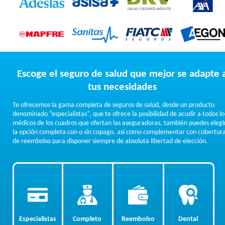
Escoge el seguro de salud que mejor se adapte 
tus necesidades
Te ofrecemos la gama completa de seguros de salud, desde un producto
denominado “especialistas”, que te ofrece la posibilidad de acudir a todos lo
médicos de los cuadros que ofertan las aseguradoras, también puedes elegi
la opción completa con o sin copago, así como complementar con cobertur
de reembolso para disponer siempre de absoluta libertad de elección.
Especialistas
Completo
Reembolso
Dental