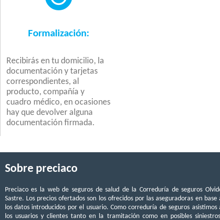
Formalización:
Recibirás en tu domicilio, la
documentación y tarjetas
correspondientes, al
producto, compañía y
cuadro médico, en ocasiones
hay que devolver alguna
documentación firmada.
Sobre preciaco
Preciaco es la web de seguros de salud de la Correduría de seguros Olvid
Sastre. Los precios ofertados son los ofrecidos por las aseguradoras en base 
los datos introducidos por el usuario. Como correduría de seguros asistimos 
los usuarios y clientes tanto en la tramitación como en posibles siniestros