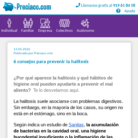
Llámanos gratis al
919 61 84 58
Llámanos gratis al
919 61 84 58
Ayuda
Ayuda
Individual
Familiar
Empresa
Colectivos
Autónomo
12-05-2026
Publicado por Preciaco.com
6 consejos para prevenir la halitosis
¿Por qué aparece la halitosis y qué hábitos de 
higiene oral pueden ayudarte a prevenir el mal 
aliento?
  Te lo desvelamos aquí. 
La halitosis suele asociarse con problemas digestivos. 
Sin embargo, en la mayoría de los casos, su origen no 
está en el estómago, sino en la boca. 
Según indica un estudio de 
Sanitas
,
 la acumulación 
de bacterias en la cavidad oral
, 
una higiene 
bucodental insuficiente o la inflamación de las 