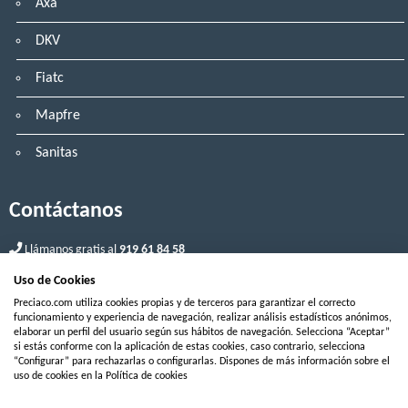
Axa
DKV
Fiatc
Mapfre
Sanitas
Contáctanos
Llámanos gratis al
919 61 84 58
Uso de Cookies
¿Prefieres que te llamemos?
Preciaco.com utiliza cookies propias y de terceros para garantizar el correcto
funcionamiento y experiencia de navegación, realizar análisis estadísticos anónimos,
elaborar un perfil del usuario según sus hábitos de navegación. Selecciona “Aceptar”
Blog
Preguntas
Aviso
Privacidad
Información
Canal de
Guia
Mapa
Po
si estás conforme con la aplicación de estas cookies, caso contrario, selecciona
“Configurar” para rechazarlas o configurarlas. Dispones de más información sobre el
frecuentes
Legal
y
canal de
denuncias
de
web
w
uso de cookies en la Política de cookies
protección
denuncias
cookies
de datos